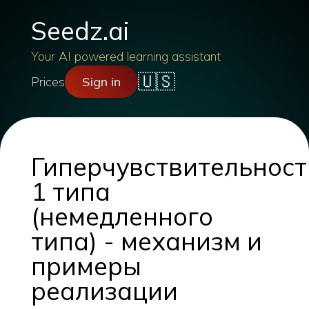
Seedz.ai
Your AI powered learning assistant
🇺🇸
Prices
Sign in
Гиперчувствительност
1 типа
(немедленного
типа) - механизм и
примеры
реализации