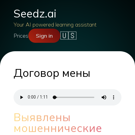
Seedz.ai
Your AI powered learning assistant
🇺🇸
Prices
Sign in
Договор мены
Выявлены
мошеннические