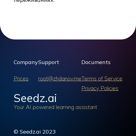
Company
Support
Documents
Prices
root@zhdanov.me
Terms of Service
Privacy Policies
Seedz.ai
Your AI powered learning assistant
© Seedz.ai 2023