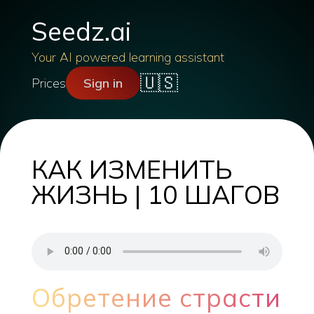
Seedz.ai
Your AI powered learning assistant
🇺🇸
Prices
Sign in
КАК ИЗМЕНИТЬ
ЖИЗНЬ | 10 ШАГОВ
Обретение страсти