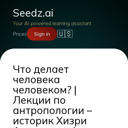
Seedz.ai
Your AI powered learning assistant
🇺🇸
Prices
Sign in
Что делает
человека
человеком? |
Лекции по
антропологии –
историк Хизри