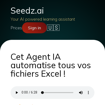
Seedz.ai
Your AI powered learning assistant
🇺🇸
Prices
Sign in
Cet Agent IA
automatise tous vos
fichiers Excel !