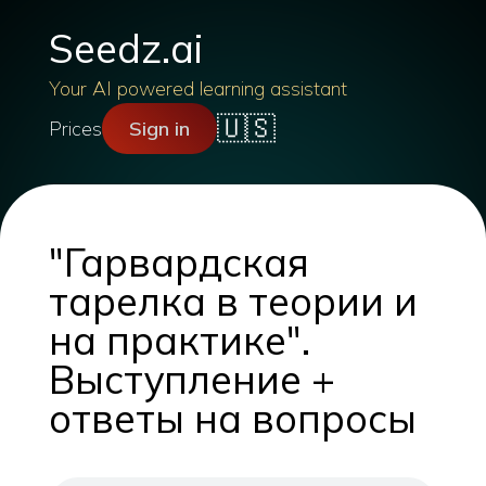
Seedz.ai
Your AI powered learning assistant
🇺🇸
Prices
Sign in
"Гарвардская
тарелка в теории и
на практике".
Выступление +
ответы на вопросы