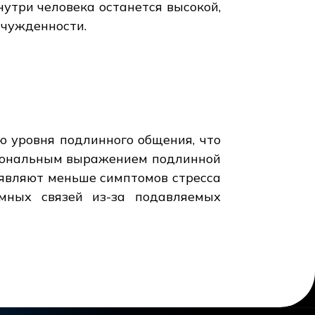
нутри человека останется высокой,
тчужденности.
ю уровня подлинного общения, что
циональным выражением подлинной
роявляют меньше симптомов стресса
мных связей из-за подавляемых