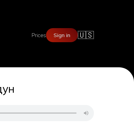
🇺🇸
Prices
Sign in
дун