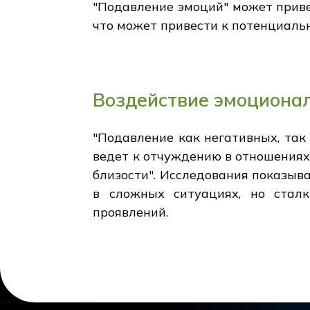
"Подавление эмоций" может привес
что может привести к потенциаль
Воздействие эмоциона
"Подавление как негативных, так
ведет к отчуждению в отношения
близости". Исследования показыва
в сложных ситуациях, но стал
проявлений.