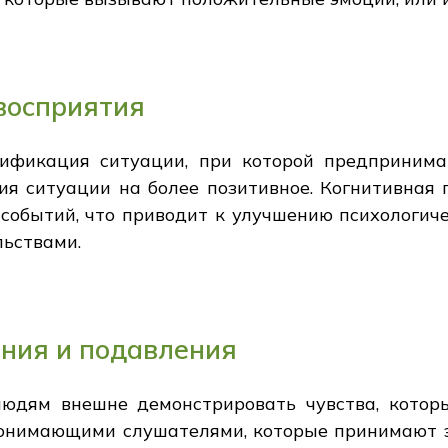
восприятия
дификация ситуации, при которой предпринима
ия ситуации на более позитивное. Когнитивная
событий, что приводит к улучшению психологиче
льствами.
ния и подавления
юдям внешне демонстрировать чувства, котор
онимающими слушателями, которые принимают э