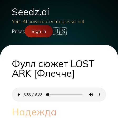
Seedz.ai
Your AI powered learning assistant
🇺🇸
Prices
Sign in
Фулл сюжет LOST
ARK [Флечче]
Надежда