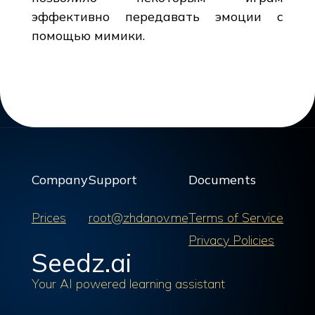
эффективно передавать эмоции с
помощью мимики.
Company
Support
Documents
Prices
root@zhdanov.me
Terms of Service
Privacy Policies
Seedz.ai
Your AI powered learning assistant