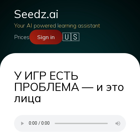
Seedz.ai
Your AI powered learning assistant
🇺🇸
Prices
Sign in
У ИГР ЕСТЬ
ПРОБЛЕМА — и это
лица