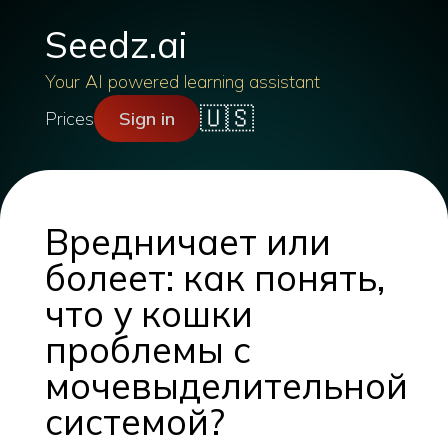
Seedz.ai
Your AI powered learning assistant
🇺🇸
Prices
Sign in
Вредничает или
болеет: как понять,
что у кошки
проблемы с
мочевыделительной
системой?