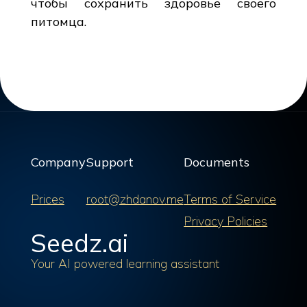
чтобы сохранить здоровье своего
питомца.
Company
Support
Documents
Prices
root@zhdanov.me
Terms of Service
Privacy Policies
Seedz.ai
Your AI powered learning assistant