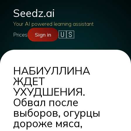
Seedz.ai
Your AI powered learning assistant
🇺🇸
Prices
Sign in
НАБИУЛЛИНА
ЖДЕТ
УХУДШЕНИЯ.
Обвал после
выборов, огурцы
дороже мяса,