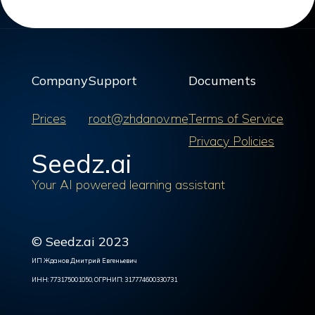
Company
Support
Documents
Prices
root@zhdanov.me
Terms of Service
Privacy Policies
Seedz.ai
Your AI powered learning assistant
© Seedz.ai 2023
ИП Жданов Дмитрий Евгеньевич
ИНН: 773175001050, ОГРНИП: 317774600330731