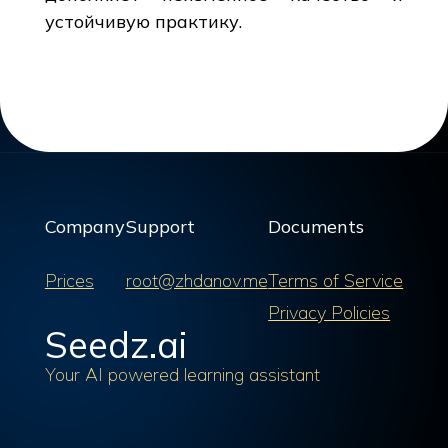
устойчивую практику.
Company
Support
Documents
Prices
root@zhdanov.me
Terms of Service
Privacy Policies
Seedz.ai
Your AI powered learning assistant