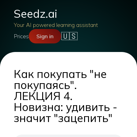
Seedz.ai
Your AI powered learning assistant
🇺🇸
Prices
Sign in
Как покупать "не
покупаясь".
ЛЕКЦИЯ 4.
Новизна: удивить -
значит "зацепить"