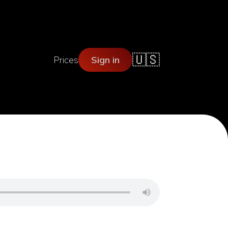
🇺🇸
Prices
Sign in