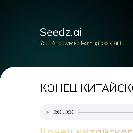
Seedz.ai
Your AI powered learning assistant
КОНЕЦ КИТАЙСК
Конец китайског