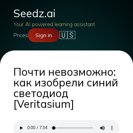
Seedz.ai
Your AI powered learning assistant
🇺🇸
Prices
Sign in
Почти невозможно:
как изобрели синий
светодиод
[Veritasium]