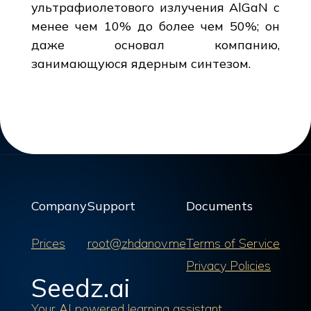
ультрафиолетового излучения AlGaN с
менее чем 10% до более чем 50%; он
даже основал компанию,
занимающуюся ядерным синтезом.
Company
Support
Documents
Prices
root@zhdanov.me
Terms of Service
Privacy Policies
Seedz.ai
Your AI powered learning assistant