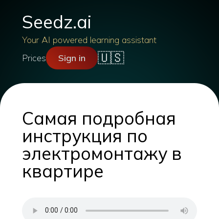
Seedz.ai
Your AI powered learning assistant
🇺🇸
Prices
Sign in
Самая подробная
инструкция по
электромонтажу в
квартире