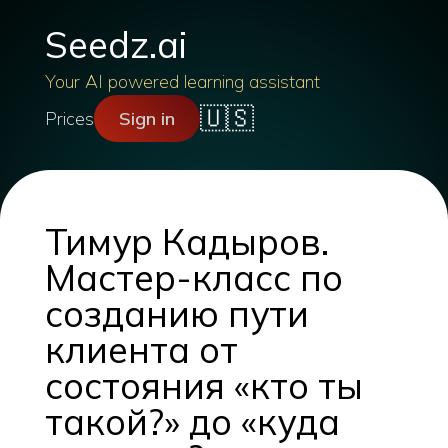
Seedz.ai
Your AI powered learning assistant
🇺🇸
Prices
Sign in
Тимур Кадыров.
Мастер-класс по
созданию пути
клиента от
состояния «кто ты
такой?» до «куда