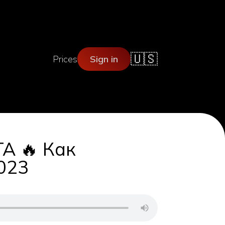
🇺🇸
Prices
Sign in
А 🔥 Как
023