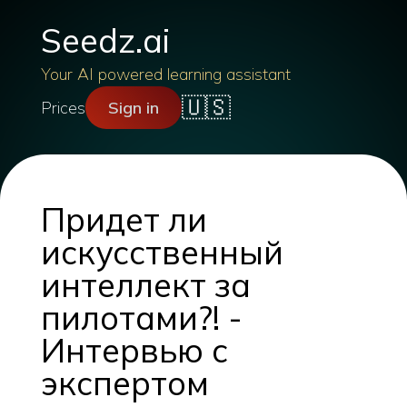
Seedz.ai
Your AI powered learning assistant
🇺🇸
Prices
Sign in
Придет ли
искусственный
интеллект за
пилотами?! -
Интервью с
экспертом