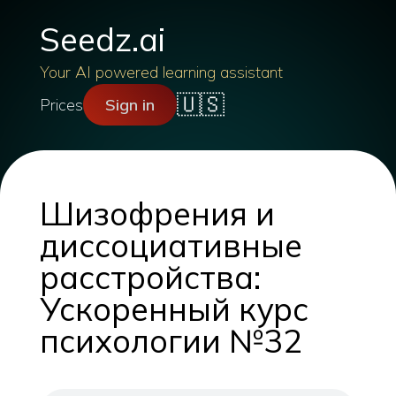
Seedz.ai
Your AI powered learning assistant
🇺🇸
Prices
Sign in
Шизофрения и
диссоциативные
расстройства:
Ускоренный курс
психологии №32