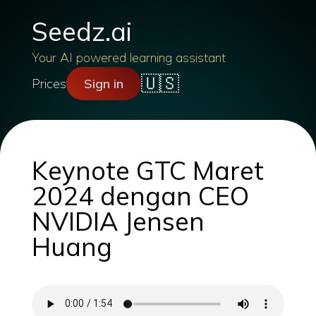
Seedz.ai
Your AI powered learning assistant
🇺🇸
Prices
Sign in
Keynote GTC Maret
2024 dengan CEO
NVIDIA Jensen
Huang