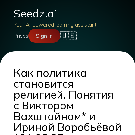
Seedz.ai
Your AI powered learning assistant
🇺🇸
Prices
Sign in
Как политика
становится
религией. Понятия
с Виктором
Вахштайном* и
Ириной Воробьёвой