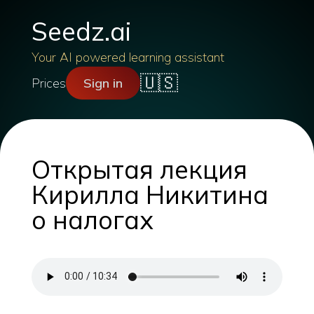
Seedz.ai
Your AI powered learning assistant
🇺🇸
Prices
Sign in
Открытая лекция
Кирилла Никитина
о налогах