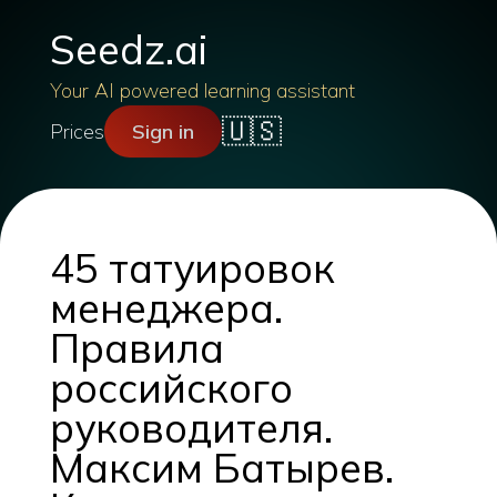
Seedz.ai
Your AI powered learning assistant
🇺🇸
Prices
Sign in
45 татуировок
менеджера.
Правила
российского
руководителя.
Максим Батырев.