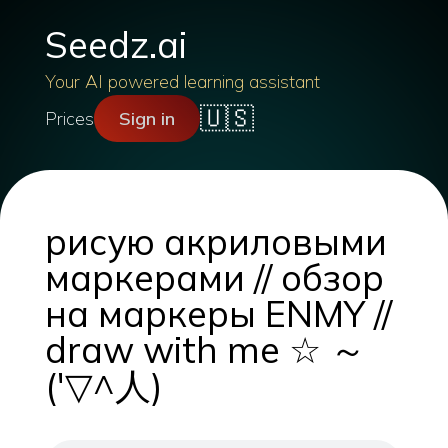
Seedz.ai
Your AI powered learning assistant
🇺🇸
Prices
Sign in
рисую акриловыми
маркерами // обзор
на маркеры ENMY //
draw with me ☆ ～
('▽^人)