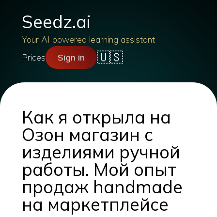
Seedz.ai
Your AI powered learning assistant
🇺🇸
Prices
Sign in
Как я открыла на
Озон магазин с
изделиями ручной
работы. Мой опыт
продаж handmade
на маркетплейсе