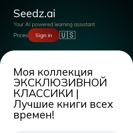
Seedz.ai
Your AI powered learning assistant
🇺🇸
Prices
Sign in
Моя коллекция
ЭКСКЛЮЗИВНОЙ
КЛАССИКИ |
Лучшие книги всех
времен!