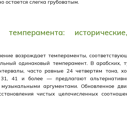
о остается слегка грубоватым.
темперамента: исторически
нение возрождает темпераменты, соответствующи
льный одинаковый темперамент. В арабских, 
тервалы, часто равные 24 четвертям тона, хо
31, 41 и более — предлагают альтернативн
музыкальными аргументами. Обновленное движе
сстановления чистых целочисленных соотноше