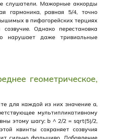
гие слушатели. Мажорные аккорды
я гармоника, равная 5/4, точно
слышимых в пифагорейских терциях
 созвучие. Однако перестановка
что нарушает даже тривиальные
реднее геометрическое,
те для каждой из них значение a,
оответствующее мультипликативному
 этому шагу: b ^ 2/2 = sqrt(5)/2,
 этой квинты сохраняет созвучия
учит сильно фальшиво. Добавление