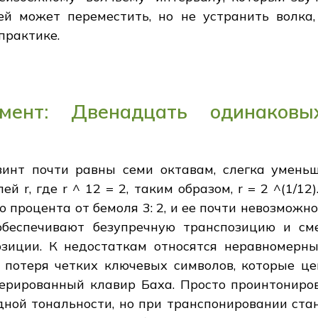
ей может переместить, но не устранить волка,
практике.
амент: Двенадцать одинаков
винт почти равны семи октавам, слегка умень
 r, где r ^ 12 = 2, таким образом, r = 2 ^(1/12).
 процента от бемоля 3: 2, и ее почти невозможно
обеспечивают безупречную транспозицию и см
зиции. К недостаткам относятся неравномерны
 потеря четких ключевых символов, которые ц
перированный клавир Баха. Просто проинтониро
дной тональности, но при транспонировании ста