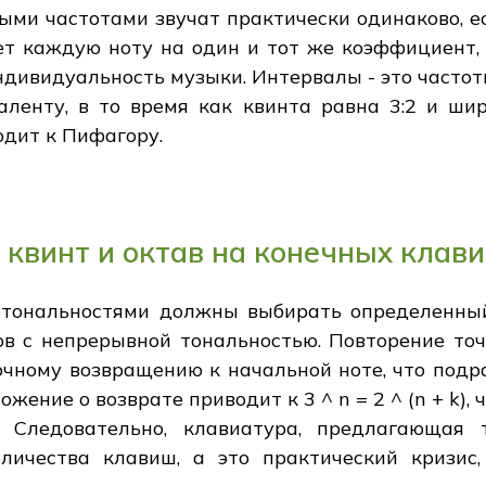
ыми частотами звучат практически одинаково, е
ет каждую ноту на один и тот же коэффициент, 
ндивидуальность музыки. Интервалы - это частот
аленту, в то время как квинта равна 3:2 и шир
одит к Пифагору.
квинт и октав на конечных клав
тональностями должны выбирать определенный
ов с непрерывной тональностью. Повторение точ
очному возвращению к начальной ноте, что подр
жение о возврате приводит к 3 ^ n = 2 ^ (n + k),
 Следовательно, клавиатура, предлагающая 
оличества клавиш, а это практический кризис