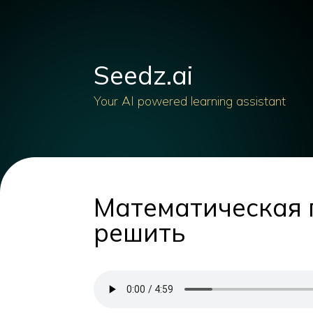
Seedz.ai
Your AI powered learning assistant
Математическая п
решить