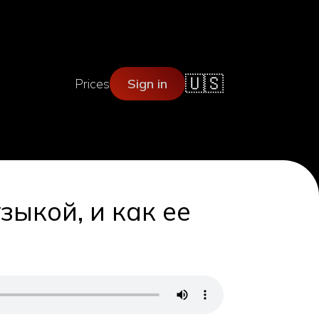
🇺🇸
Prices
Sign in
зыкой, и как ее