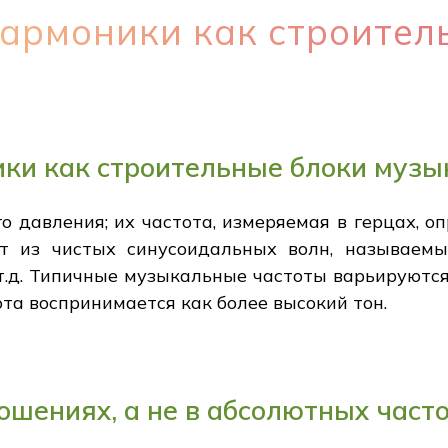
 гармоники как строите
ники как строительные блоки музы
го давления; их частота, измеряемая в герцах, 
ят из чистых синусоидальных волн, называемы
f и т.д. Типичные музыкальные частоты варьируют
ота воспринимается как более высокий тон.
ошениях, а не в абсолютных част