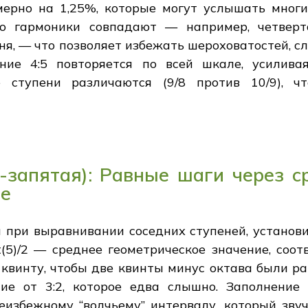
римерно на 1,25%, которые могут услышать мно
то гармоники совпадают — например, четверта
рня, — что позволяет избежать шероховатостей, 
ние 4:5 повторяется по всей шкале, усиливая
ие ступени различаются (9/8 против 10/9), 
-запятая): Равные шаги через с
ые
и при выравнивании соседних ступеней, установи
qrt(5)/2 — среднее геометрическое значение, с
квинту, чтобы две квинты минус октава были равны
ние от 3:2, которое едва слышно. Заполнение
неизбежному “волчьему” интервалу, который зв