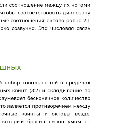
сли соотношение между их нотами
чтобы соответствовать диапазону
ные соотношения: октава равна 2:1
око созвучна. Эта числовая связь
ишных
 набор тональностей в пределах
ных квинт (3:2) и складывание по
азумевает бесконечное количество
 что является противоречием между
точные квинты и октавы везде,
, который бросил вызов умам от