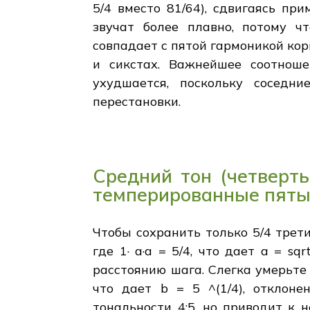
5/4 вместо 81/64), сдвигаясь п
звучат более плавно, потому ч
совпадает с пятой гармоникой ко
и сикстах. Важнейшее соотноше
ухудшается, поскольку соседн
перестановки.
Средний тон (четверть
темперированные пят
Чтобы сохранить только 5/4 трет
где 1· a·a = 5/4, что дает a = s
расстоянию шага. Слегка умерьте 
что дает b = 5 ^(1/4), отклоне
тональности 4:5, но приводит к 