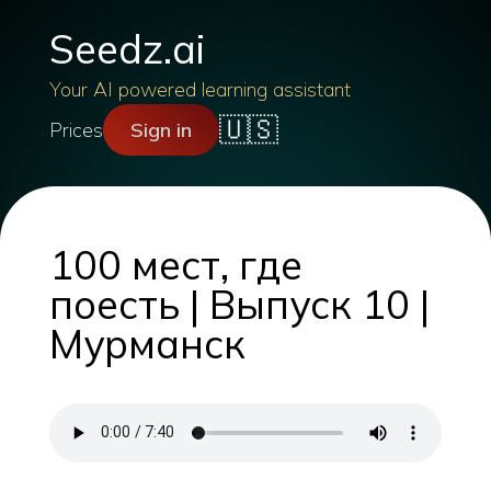
Seedz.ai
Your AI powered learning assistant
🇺🇸
Prices
Sign in
100 мест, где
поесть | Выпуск 10 |
Мурманск