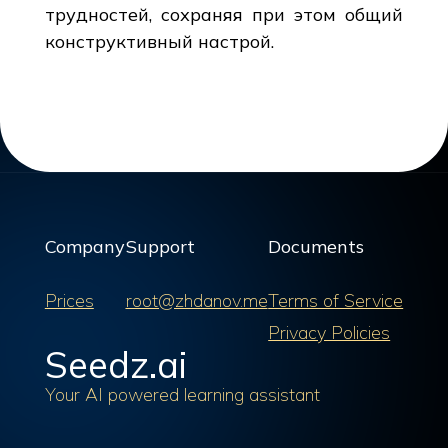
трудностей, сохраняя при этом общий
конструктивный настрой.
Company
Support
Documents
Prices
root@zhdanov.me
Terms of Service
Privacy Policies
Seedz.ai
Your AI powered learning assistant