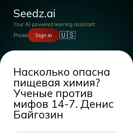
Seedz.ai
Your AI powered learning assistant
🇺🇸
Prices
Sign in
Насколько опасна
пищевая химия?
Ученые против
мифов 14-7. Денис
Байгозин