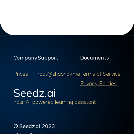
Company
Support
Documents
Prices
root@zhdanov.me
Terms of Service
Privacy Policies
Seedz.ai
Your AI powered learning assistant
© Seedz.ai 2023