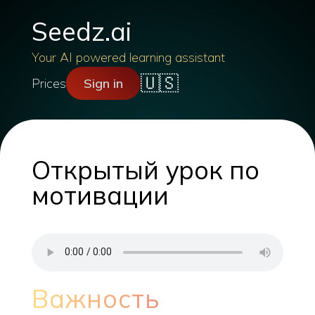
Seedz.ai
Your AI powered learning assistant
🇺🇸
Prices
Sign in
Открытый урок по
мотивации
Важность