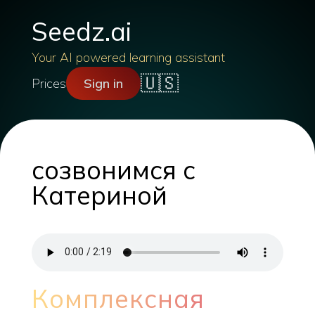
Seedz.ai
Your AI powered learning assistant
🇺🇸
Prices
Sign in
созвонимся с
Катериной
Комплексная