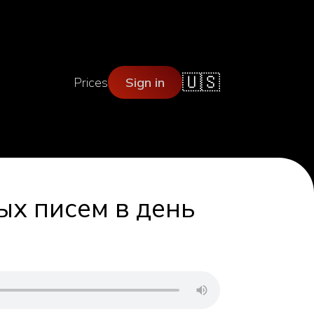
🇺🇸
Prices
Sign in
ых писем в день