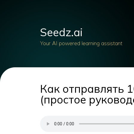
Seedz.ai
Your AI powered learning assistant
Как отправлять 
(простое руковод