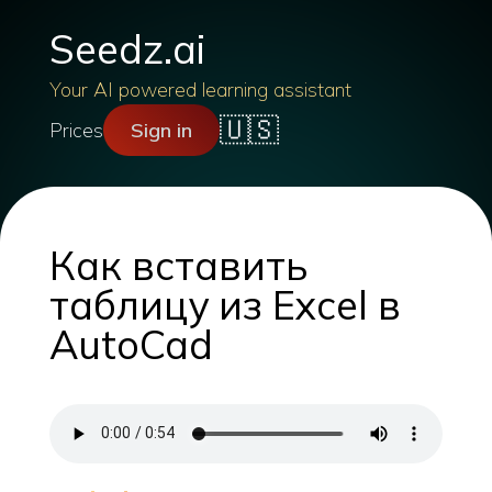
Seedz.ai
Your AI powered learning assistant
🇺🇸
Prices
Sign in
Как вставить
таблицу из Excel в
AutoCad