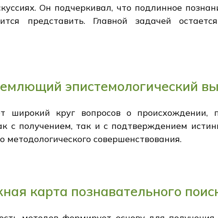
скуссиях. Он подчеркивал, что подлинное позна
мится представить. Главной задачей остаетс
бъемлющий эпистемологический в
ет широкий круг вопросов о происхождении, 
ак с получением, так и с подтверждением истин
го методологического совершенствования.
ная карта познавательного поис
ость методов формирует основу для получения