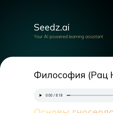
Seedz.ai
Your AI powered learning assistant
Философия (Рац Н
Основы гносеол