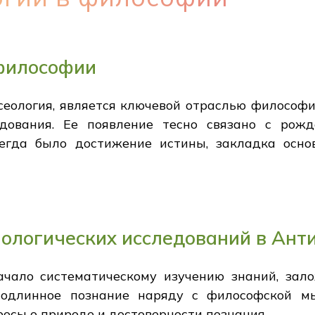
 философии
сеология, является ключевой отраслью философи
едования. Ее появление тесно связано с рож
сегда было достижение истины, закладка осн
ологических исследований в Ант
ало систематическому изучению знаний, зало
подлинное познание наряду с философской м
осы о природе и достоверности познания.