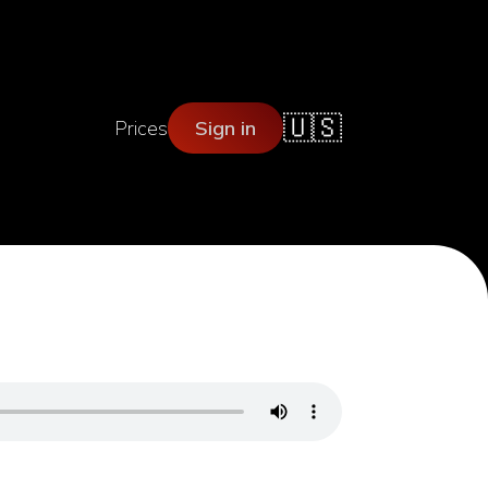
🇺🇸
Prices
Sign in