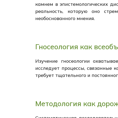
камнем в эпистемологических ди
реальность, которую оно стре
необоснованного мнения.
Гносеология как всео
Изучение гносеологии охватыва
исследует процессы, связанные к
требует тщательного и постоянно
Методология как дорож
Систематическая последовательн