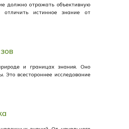
ние должно отражать объективную
я отличить истинное знание от
ызов
природе и границах знания. Оно
ы. Это всестороннее исследование
ка
 надежных знаний. От начального