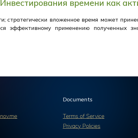
Инвестирования времени как акт
ьги; стратегически вложенное время может прине
тся эффективному применению полученных зн
Documents
nov.me
Terms of Service
Privacy Policies