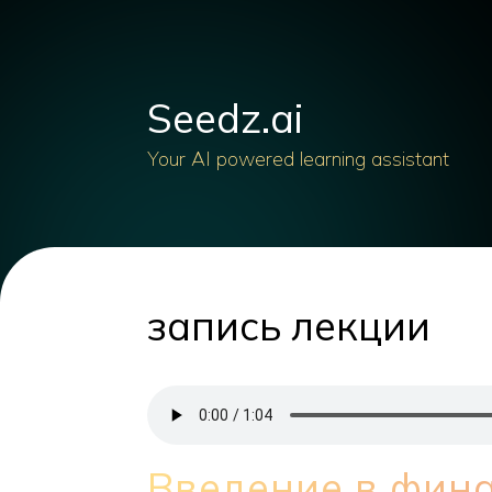
Seedz.ai
Your AI powered learning assistant
запись лекции
Введение в фин