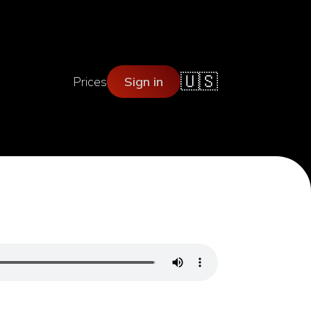
🇺🇸
Prices
Sign in