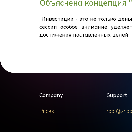
Объяснена концепция "
"Инвестиции - это не только ден
сессии особое внимание уделяе
достижения поставленных целей
Company
Support
Prices
root@zhda