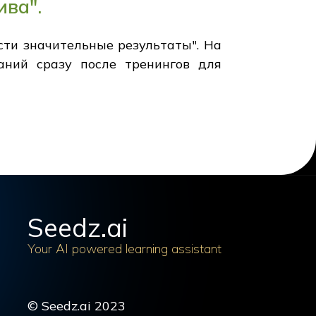
ива".
сти значительные результаты". На
аний сразу после тренингов для
Seedz.ai
Your AI powered learning assistant
© Seedz.ai 2023