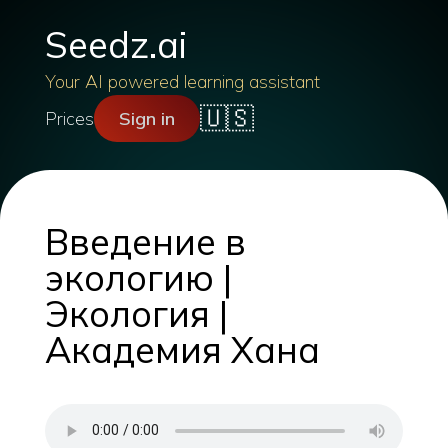
Seedz.ai
Your AI powered learning assistant
🇺🇸
Prices
Sign in
Введение в
экологию |
Экология |
Академия Хана