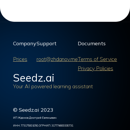
Company
Support
Documents
Prices
root@zhdanov.me
Terms of Service
Privacy Policies
Seedz.ai
Your AI powered learning assistant
© Seedz.ai 2023
ИП Жданов Дмитрий Евгеньевич
ИНН: 773175001050, ОГРНИП: 317774600330731