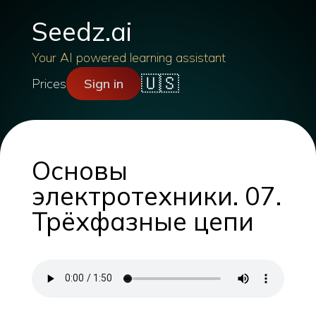
Seedz.ai
Your AI powered learning assistant
🇺🇸
Prices
Sign in
Основы
электротехники. 07.
Трёхфазные цепи