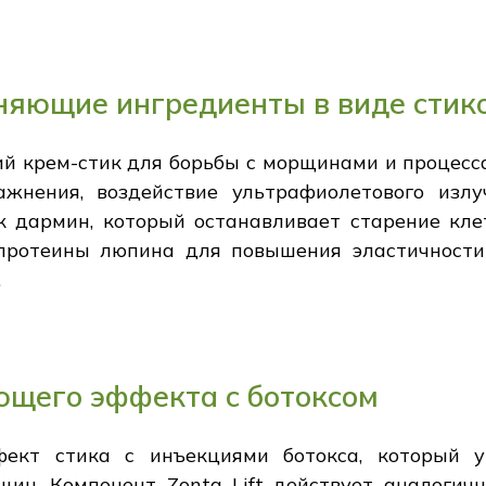
яющие ингредиенты в виде стик
 крем-стик для борьбы с морщинами и процесс
ажнения, воздействие ультрафиолетового изл
к дармин, который останавливает старение кл
протеины люпина для повышения эластичност
.
щего эффекта с ботоксом
фект стика с инъекциями ботокса, который
ин. Компонент Zonta Lift действует аналогичн