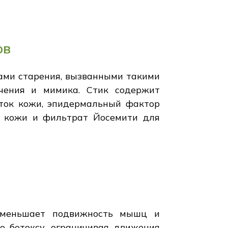
ов
ами старения, вызванными такими
учения и мимика. Стик содержит
еток кожи, эпидермальный фактор
и кожи и фильтрат Йосемити для
 уменьшает подвижность мышц и
о ботоксу, ограничивая движения