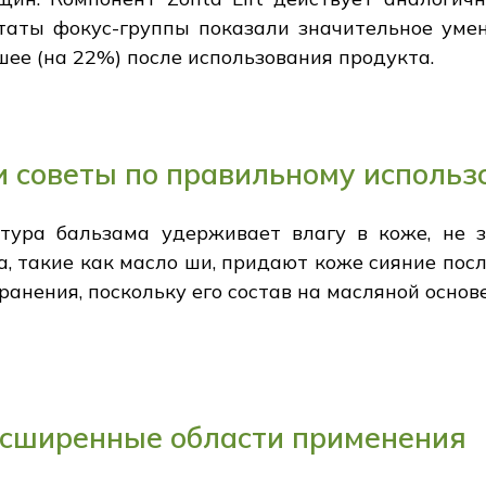
таты фокус-группы показали значительное уме
а шее (на 22%) после использования продукта.
и советы по правильному исполь
стура бальзама удерживает влагу в коже, не з
, такие как масло ши, придают коже сияние пос
анения, поскольку его состав на масляной основ
асширенные области применения