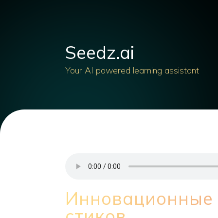
Seedz.ai
Your AI powered learning assistant
Инновационные 
стиков