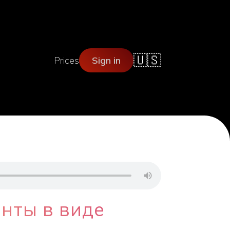
🇺🇸
Prices
Sign in
нты в виде