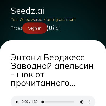
Seedz.ai
Your AI powered learning assistant
🇺🇸
Prices
Sign in
Энтони Берджесс
Заводной апельсин
- шок от
прочитанного...