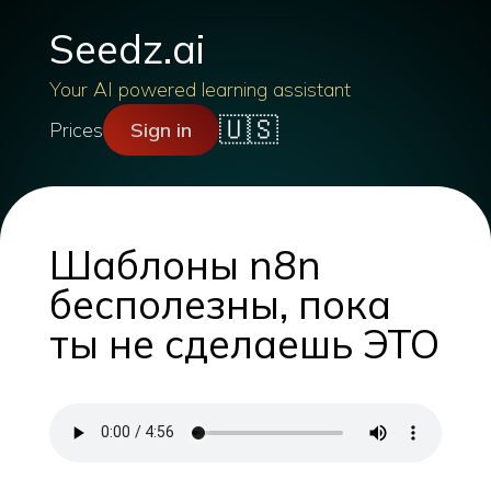
Seedz.ai
Your AI powered learning assistant
🇺🇸
Prices
Sign in
Шаблоны n8n
бесполезны, пока
ты не сделаешь ЭТО