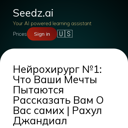
Seedz.ai
Your AI powered learning assistant
🇺🇸
Prices
Sign in
Нейрохирург №1:
Что Ваши Мечты
Пытаются
Рассказать Вам О
Вас самих | Рахул
Джандиал