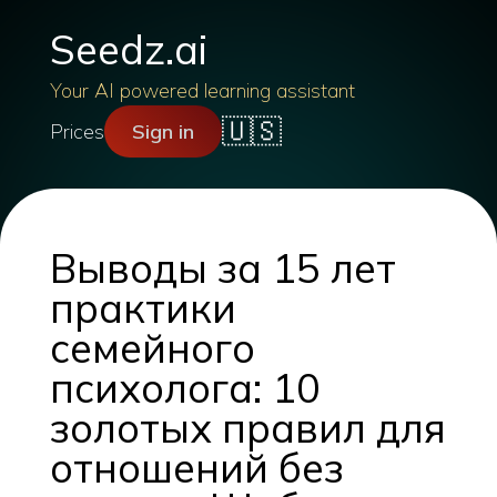
Seedz.ai
Your AI powered learning assistant
🇺🇸
Prices
Sign in
Выводы за 15 лет
практики
семейного
психолога: 10
золотых правил для
отношений без