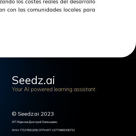
ando los costes reales del desarrollo
ran con las comunidades locales para
Seedz.ai
Your AI powered learning assistant
© Seedz.ai 2023
ИП Жданов Дмитрий Евгеньевич
ИНН: 773175001050, ОГРНИП: 317774600330731