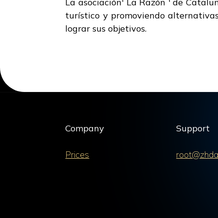
La asociación' La Razón ' de Cataluñ
turístico y promoviendo alternativa
lograr sus objetivos.
Company
Support
Prices
root@zhda