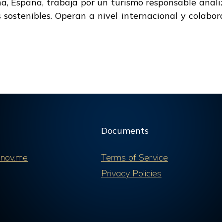
a, España, trabaja por un turismo responsable analiz
s sostenibles. Operan a nivel internacional y colabo
Documents
nov.me
Terms of Service
Privacy Policies