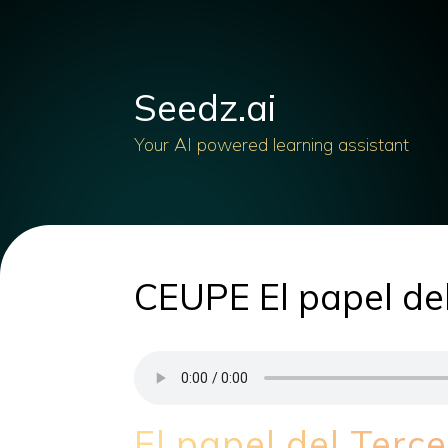
Seedz.ai
Your AI powered learning assistant
CEUPE El papel del
El papel del Terc