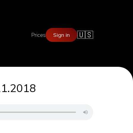
🇺🇸
Prices
Sign in
.11.2018