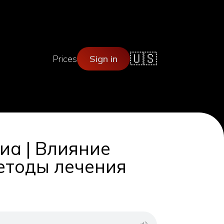
🇺🇸
Prices
Sign in
иа | Влияние
методы лечения