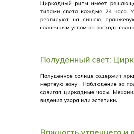
Циркадный ритм имеет решающее
типами света каждые 24 часа. У
реагируют на синюю, оранжеву
солнечным углом на восходе солнц
Полуденный свет: Цирк
Полуденное солнце содержит ярки
мертвую зону". Наблюдение за п
сдвигая циркадные часы. Механи
видения узора или эстетики.
Важность утреннего и 