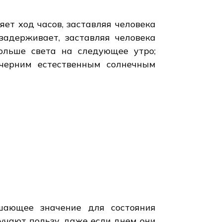
ет ход часов, заставляя человека
задерживает, заставляя человека
ольше света на следующее утро;
ечерним естественным солнечным
шающее значение для состояния
лучают пользу, даже если днем они