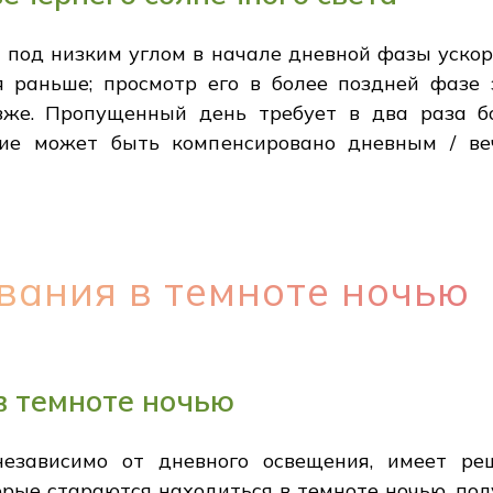
под низким углом в начале дневной фазы ускоря
ся раньше; просмотр его в более поздней фазе 
озже. Пропущенный день требует в два раза б
ние может быть компенсировано дневным / в
вания в темноте ночью
в темноте ночью
независимо от дневного освещения, имеет ре
орые стараются находиться в темноте ночью, по