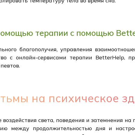
олировать температуру тела во время сна.
помощью терапии с помощью Bett
ьного благополучия, управления взаимоотнош
тво с онлайн-сервисами терапии BetterHelp, 
певтов.
 тьмы на психическое з
 воздействия света, поведения и затемнения на 
цию между продолжительностью дня и настро