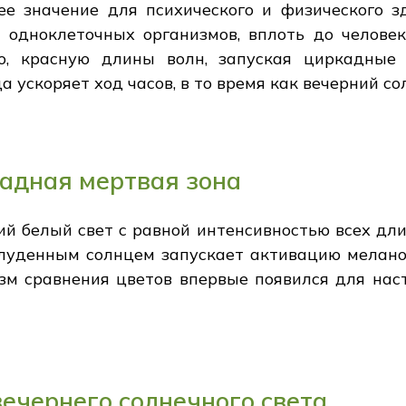
 значение для психического и физического зд
 одноклеточных организмов, вплоть до человека
ю, красную длины волн, запуская циркадные 
а ускоряет ход часов, в то время как вечерний с
адная мертвая зона
й белый свет с равной интенсивностью всех дли
олуденным солнцем запускает активацию меланоп
зм сравнения цветов впервые появился для наст
вечернего солнечного света