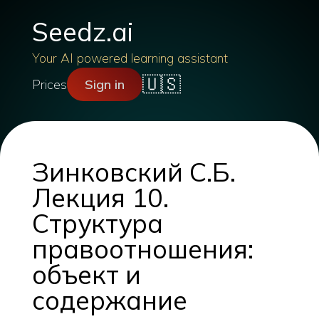
Seedz.ai
Your AI powered learning assistant
🇺🇸
Prices
Sign in
Зинковский С.Б.
Лекция 10.
Структура
правоотношения:
объект и
содержание