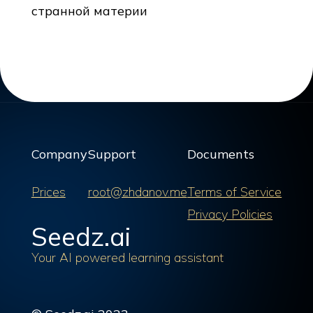
странной материи
Company
Support
Documents
Prices
root@zhdanov.me
Terms of Service
Privacy Policies
Seedz.ai
Your AI powered learning assistant