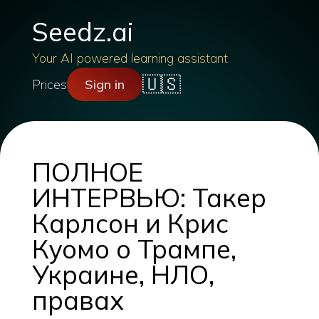
Seedz.ai
Your AI powered learning assistant
🇺🇸
Prices
Sign in
ПОЛНОЕ
ИНТЕРВЬЮ: Такер
Карлсон и Крис
Куомо о Трампе,
Украине, НЛО,
правах