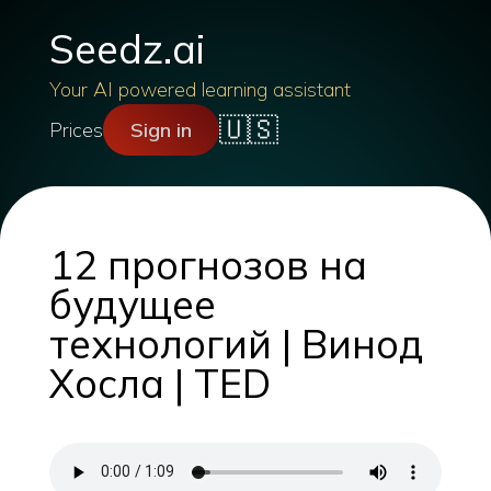
Seedz.ai
Your AI powered learning assistant
🇺🇸
Prices
Sign in
12 прогнозов на
будущее
технологий | Винод
Хосла | TED