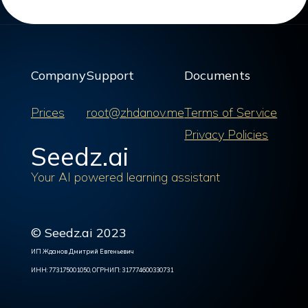
Company
Support
Documents
Prices
root@zhdanov.me
Terms of Service
Privacy Policies
Seedz.ai
Your AI powered learning assistant
© Seedz.ai 2023
ИП Жданов Дмитрий Евгеньевич
ИНН: 773175001050, ОГРНИП: 317774600330731