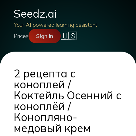
Seedz.ai
Your AI powered learning assistant
🇺🇸
Prices
Sign in
2 рецепта с
коноплей /
Коктейль Осенний с
коноплёй /
Конопляно-
медовый крем