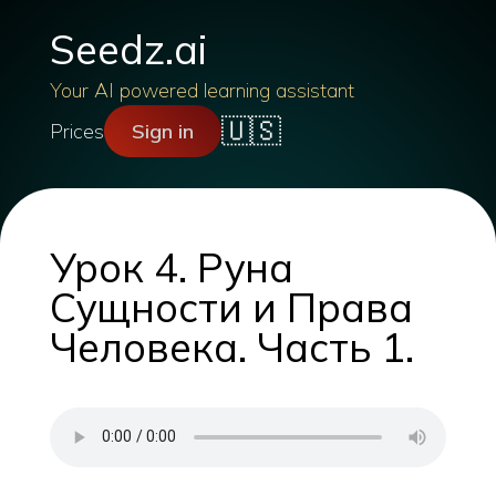
Seedz.ai
Your AI powered learning assistant
🇺🇸
Prices
Sign in
Урок 4. Руна
Сущности и Права
Человека. Часть 1.